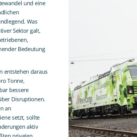
ftewandel und eine
dlichen
rundlegend. Was
iver Sektor galt,
getriebenen,
hmender Bedeutung
n entstehen daraus
pro Tonne,
bar bessere
über Disruptionen.
en an
ene setzt, sollte
nderungen aktiv
ößten privaten