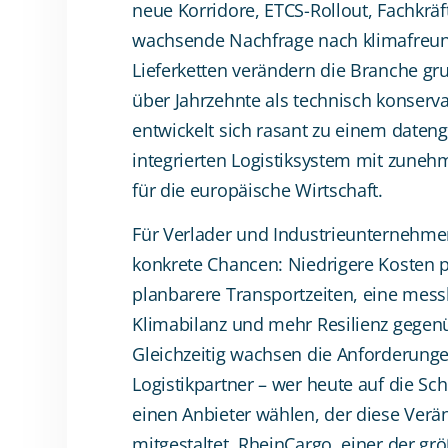
neue Korridore, ETCS-Rollout, Fachkrä
wachsende Nachfrage nach klimafreun
Lieferketten verändern die Branche g
über Jahrzehnte als technisch konservat
entwickelt sich rasant zu einem daten
integrierten Logistiksystem mit zune
für die europäische Wirtschaft.
Für Verlader und Industrieunternehme
konkrete Chancen: Niedrigere Kosten 
planbarere Transportzeiten, eine mess
Klimabilanz und mehr Resilienz gegen
Gleichzeitig wachsen die Anforderung
Logistikpartner – wer heute auf die Schi
einen Anbieter wählen, der diese Verä
mitgestaltet. RheinCargo, einer der gr