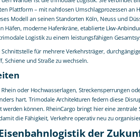
erten Plattform – mit nahtlosen Umschlagprozessen an
ieses Modell an seinen Standorten Köln, Neuss und Düs
en Häfen, moderne Hafenkräne, etablierte Lkw-Anbind
trimodale Logistik zu einem leistungsfähigen Gesamts
e Schnittstelle für mehrere Verkehrsträger, durchgängi
iff, Schiene und Straße zu wechseln.
eiten
 Rhein oder Hochwasserlagen, Streckensperrungen ode
ders hart. Trimodale Architekturen federn diese Disrup
 werden können. RheinCargo bringt hier eine zentrale S
amit die Fähigkeit, Verkehre operativ neu zu organisier
Eisenbahnlogistik der Zukunf