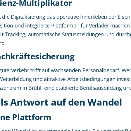
zienz-Multiplikator
 die Digitalisierung das operative Innenleben der Eisenb
sition und integrierte Plattformen für Verlader machen
eit-Tracking, automatische Statusmeldungen und durchgä
rd.
chkräftesicherung
terverkehr trifft auf wachsenden Personalbedarf. Wer al
, Weiterbildung und attraktive Arbeitsbedingungen inve
entrum in Brühl, eine etablierte Berufsausbildung und
als Antwort auf den Wandel
ine Plattform
f den Wandel ist die trimodale Logistik. Sie verbindet B