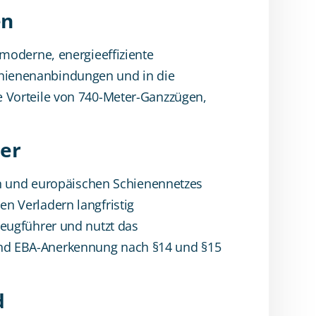
en
n moderne, energieeffiziente
Schienenanbindungen und in die
ie Vorteile von 740-Meter-Ganzzügen,
rer
n und europäischen Schienennetzes
en Verladern langfristig
rzeugführer und nutzt das
 und EBA-Anerkennung nach §14 und §15
d