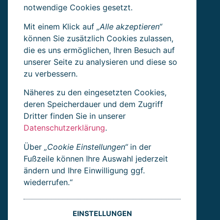
notwendige Cookies gesetzt.
Mit einem Klick auf
„Alle akzeptieren“
RHEINCARGO IM SOCIAL WEB
können Sie zusätzlich Cookies zulassen,
die es uns ermöglichen, Ihren Besuch auf
unserer Seite zu analysieren und diese so
Folgen Sie uns ins Social Web für News und
zu verbessern.
Jobangebote.
Näheres zu den eingesetzten Cookies,
deren Speicherdauer und dem Zugriff
Dritter finden Sie in unserer
Datenschutzerklärung
.
Über
„Cookie Einstellungen“
in der
RheinCargo GmbH & Co. KG
Fußzeile können Ihre Auswahl jederzeit
eingetragen beim Amtsgericht Neuss
ändern und Ihre Einwilligung ggf.
HRA 7150
wiederrufen.“
Umsatzsteueridentifikationsnummer: DE
284250342
EINSTELLUNGEN