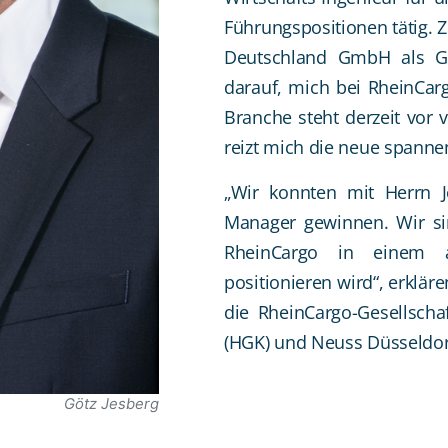
Führungspositionen tätig. Zu
Deutschland GmbH als Ges
darauf, mich bei RheinCar
Branche steht derzeit vor
reizt mich die neue spanne
„Wir konnten mit Herrn J
Manager gewinnen. Wir si
RheinCargo in einem a
positionieren wird“, erklä
die RheinCargo-Gesellsch
(HGK) und Neuss Düsseld
Götz Jesberg