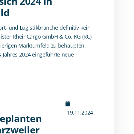
ich 2024 in
ld
rt- und Logistikbranche definitiv kein
leister RheinCargo GmbH & Co. KG (RC)
wierigen Marktumfeld zu behaupten.
es Jahres 2024 eingeführte neue
19.11.2024
geplanten
rzweiler