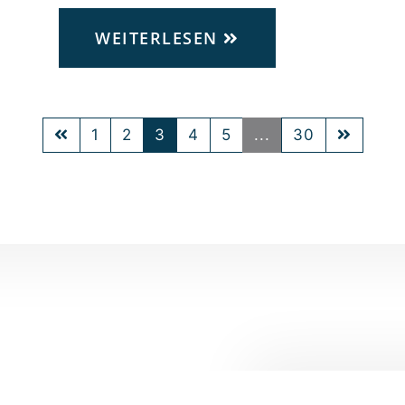
WEITERLESEN
1
2
3
4
5
...
30