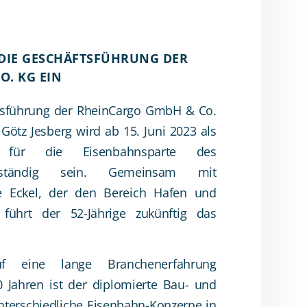
N DIE GESCHÄFTSFÜHRUNG DER
O. KG EIN
ftsführung der RheinCargo GmbH & Co.
: Götz Jesberg wird ab 15. Juni 2023 als
r für die Eisenbahnsparte des
s zuständig sein. Gemeinsam mit
e Eckel, der den Bereich Hafen und
 führt der 52-Jährige zukünftig das
f eine lange Branchenerfahrung
0 Jahren ist der diplomierte Bau- und
unterschiedliche Eisenbahn-Konzerne in